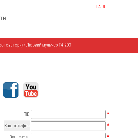
UA
RU
КТИ
(ротоватори)
/
Лісовий мульчер F4-200
*
ПІБ
*
Ваш телефон
*
Ваш e-mail