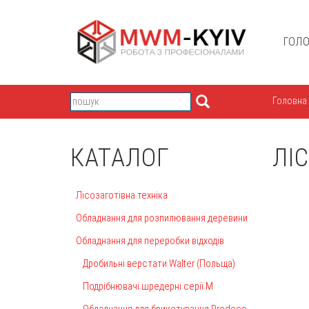
ГОЛ
Головна
КАТАЛОГ
ЛІ
Лісозаготівна техніка
Обладнання для розпилювання деревини
Обладнання для переробки відходів
Дробильні верстати Walter (Польща)
Подрібнювачі шредерні серії М
Обладнання для брикетування Prodeco