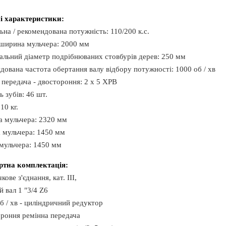
і характеристики:
ьна / рекомендована потужність: 110/200 к.с.
ширина мульчера: 2000 мм
льний діаметр подрібнюваних стовбурів дерев: 250 мм
дована частота обертання валу відбору потужності: 1000 об / хв
 передача - двостороння: 2 х 5 XPB
ь зубів: 46 шт.
10 кг.
 мульчера: 2320 мм
мульчера: 1450 мм
мульчера: 1450 мм
ртна комплектація:
чкове з'єднання, кат. III,
й вал 1 "3/4 Z6
об / хв - циліндричний редуктор
ороння ремінна передача