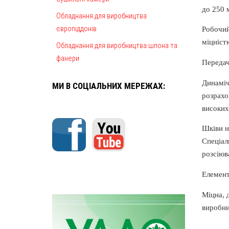
до 250 
Обладнання для виробництва
європіддонів
Робочий
міцніст
Обладнання для виробництва шпона та
фанери
Передач
Динаміч
МИ В СОЦІАЛЬНИХ МЕРЕЖАХ:
розрахо
високих
Шківи н
Спеціал
розсіюв
Елемент
Міцна, 
виробни