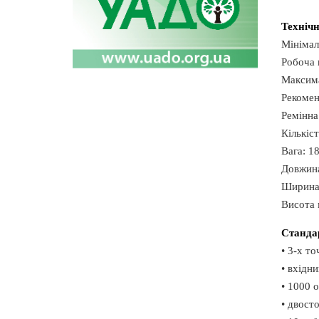
Технічн
Мінімал
Робоча 
Максима
Рекомен
Ремінна
Кількіст
Вага: 18
Довжина
Ширина 
Висота 
Станда
• 3-х то
• вхідни
• 1000 
• двост