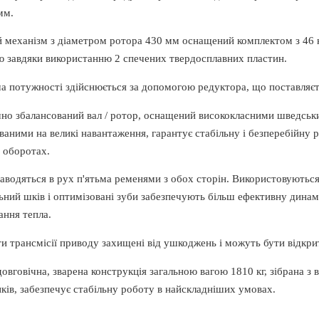
мм.
 механізм з діаметром ротора 430 мм оснащений комплектом з 46 
ю завдяки використанню 2 спечених твердосплавних пластин.
а потужності здійснюється за допомогою редуктора, що поставляєт
но збалансований вал / ротор, оснащений висококласними шведсь
ваними на великі навантаження, гарантує стабільну і безперебійну
 оборотах.
аводяться в рух п'ятьма ременями з обох сторін. Використовуються
ьний шків і оптимізовані зуби забезпечують більш ефективну динамі
ання тепла.
и трансмісії приводу захищені від ушкоджень і можуть бути відкрит
довговічна, зварена конструкція загальною вагою 1810 кг, зібрана з 
ків, забезпечує стабільну роботу в найскладніших умовах.