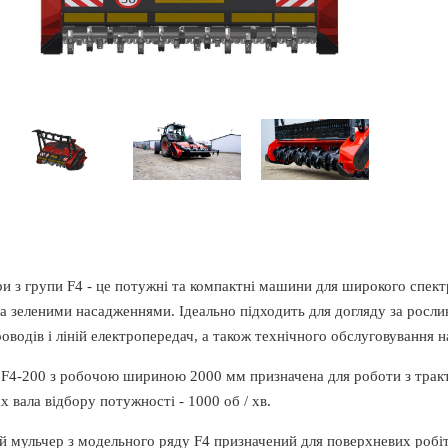
и з групи F4 - це потужні та компактні машини для широкого спект
за зеленими насадженнями. Ідеально підходить для догляду за росли
оводів і ліній електропередач, а також технічного обслуговування н
F4-200 з робочою шириною 2000 мм призначена для роботи з тракт
х вала відбору потужності - 1000 об / хв.
й мульчер з модельного ряду F4 призначений для поверхневих робі