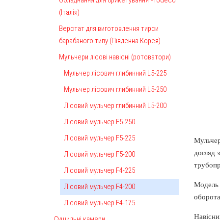
(Італія)
Верстат для виготовлення тирси
барабаного типу (Південна Корея)
Мульчери лісові навісні (ротоватори)
Мульчер лісович глибинний L5-225
Мульчер лісович глибинний L5-250
Лісовий мульчер глибинний L5-200
Лісовий мульчер F5-250
Лісовий мульчер F5-225
Мульчер
догляд 
Лісовий мульчер F5-200
трубопр
Лісовий мульчер F4-225
Модель 
Лісовий мульчер F4-200
оборота
Лісовий мульчер F4-175
Навісни
Сушильні камери