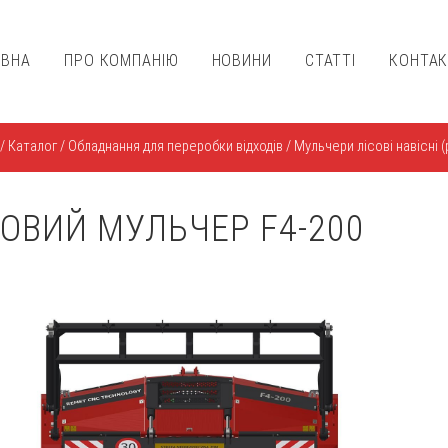
ОВНА
ПРО КОМПАНІЮ
НОВИНИ
СТАТТІ
КОНТА
/
Каталог
/
Обладнання для переробки відходів
/
Мульчери лісові навісні 
СОВИЙ МУЛЬЧЕР F4-200