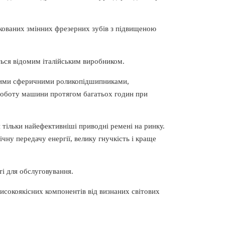
кованих змінних фрезерних зубів з підвищеною
ься відомим італійським виробником.
кими сферичними роликопідшипниками,
 роботу машини протягом багатьох годин при
 тільки найефективніші приводні ремені на ринку.
чну передачу енергії, велику гнучкість і краще
і для обслуговування.
високоякісних компонентів від визнаних світових