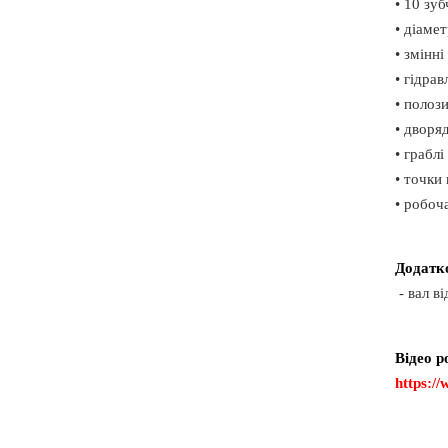
• 10 зу
• діаме
• змінн
• гідра
• полоз
• дворя
• граблі
• точки
• робоча
Додатк
- вал в
Відео р
https:/