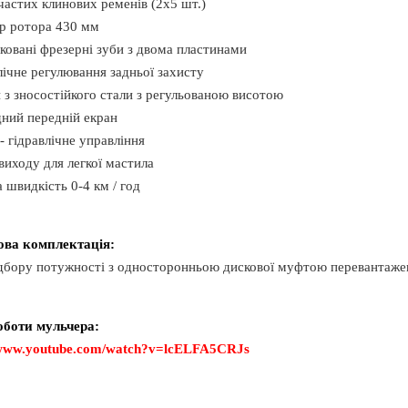
бчастих клинових ременів (2x5 шт.)
тр ротора 430 мм
і ковані фрезерні зуби з двома пластинами
влічне регулювання задньої захисту
и з зносостійкого стали з регульованою висотою
дний передній екран
 - гідравлічне управління
 виходу для легкої мастила
 швидкість 0-4 км / год
ова комплектація:
ідбору потужності з односторонньою дискової муфтою перевантаже
оботи мульчера:
/www.youtube.com/watch?v=lcELFA5CRJs