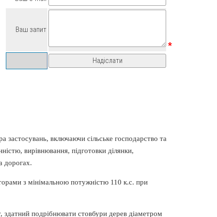
Ваш запит
*
ра застосувань, включаючи сільське господарство та
нністю, вирівнювання, підготовки ділянки,
а дорогах.
орами з мінімальною потужністю 110 к.с. при
т, здатний подрібнювати стовбури дерев діаметром