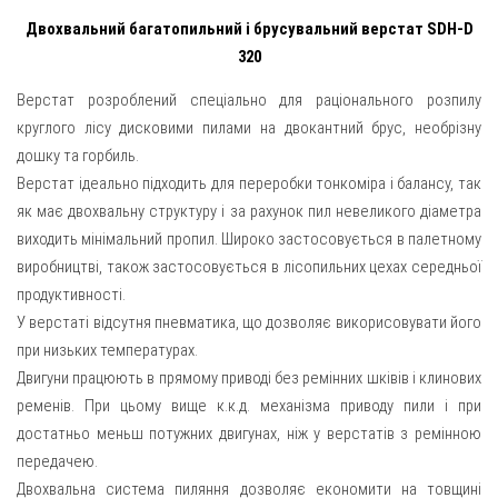
Двохвальний багатопильний і брусувальний верстат SDH-D
320
Верстат розроблений спеціально для раціонального розпилу
круглого лісу дисковими пилами на двокантний брус, необрізну
дошку та горбиль.
Верстат ідеально підходить для переробки тонкоміра і балансу, так
як має двохвальну структуру і за рахунок пил невеликого діаметра
виходить мінімальний пропил. Широко застосовується в палетному
виробництві, також застосовується в лісопильних цехах середньої
продуктивності.
У верстаті відсутня пневматика, що дозволяє викорисовувати його
при низьких температурах.
Двигуни працюють в прямому приводі без ремінних шківів і клинових
ременів. При цьому вище к.к.д. механізма приводу пили і при
достатньо меньш потужних двигунах, ніж у верстатів з ремінною
передачею.
Двохвальна система пиляння дозволяє економити на товщині