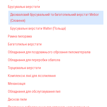
Брусувальні верстати
Двохваловий брусувальний та багатопильний верстат Mebor
(Словенія)
Брусувальні верстати Walter (Польща)
Рамна пилорама
Багатопильні верстати
Обладнання для поздовжнього обрізання пиломатеріалів
Обладнання для переробки обапола
Торцювальні верстати
Комплексні лінії для лісопиляння
Механізація
Обладнання для обслуговування пил
Дискові пили