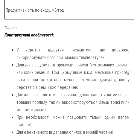
Продуктивність по входу, м3/год
*опция
Конструктивні особливості:
У верстаті відсутня пневматика, що дозволяє
викорисовувати його при низьких температурах.
Двигуни працюють в прямому приводі без ремінних шківів і
клинових ременів. При цьому вище к.к.д. механізма приводу
пили і при достатньо меньш потужних двигунах, ніж у
верстатів з ремінною передачею.
Двохвальна система пиляння дозволяє економити на
товщині пропилу, так як використовуються більш тонкі пили
меншого діаметра.
При необхідності можна працювати тільки одним валом
(нижнім).
Для ефективного видалення опилок в нижній частині