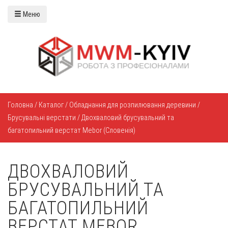
Меню
Головна
/
Каталог
/
Обладнання для розпилювання деревини
/
Брусувальні верстати
/
Двохваловий брусувальний та
багатопильний верстат Mebor (Словенія)
ДВОХВАЛОВИЙ
БРУСУВАЛЬНИЙ ТА
БАГАТОПИЛЬНИЙ
ВЕРСТАТ MEBOR