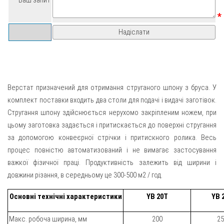
*
Верстат призначений для отримання струганого шпону з бруса. У
комплект поставки входить два столи для подачі і видачі заготівок.
Стругання шпону здійснюється нерухомо закріпленим ножем, при
цьому заготовка задається і притискається до поверхні стругання
за допомогою конвеєрної стрічки і притискного ролика. Весь
процес повністю автоматизований і не вимагає застосування
важкої фізичної праці. Продуктивність залежить від ширини і
довжини різання, в середньому це 300-500 м2 / год.
Основні технічні характеристики
Y
B 20
T
YB 
Макс. робоча ширина, мм
200
25