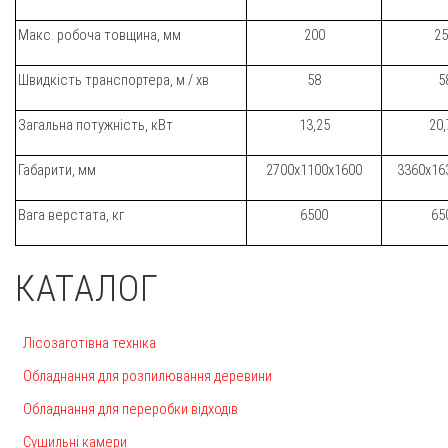
Макс. робоча товщина, мм
200
25
Швидкість транспортера, м / хв
58
5
Загальна потужність, кВт
13,25
20,
Габарити, мм
2700x1100x1600
3360x16
Вага верстата, кг
6500
65
КАТАЛОГ
Лісозаготівна техніка
Обладнання для розпилювання деревини
Обладнання для переробки відходів
Сушильні камери