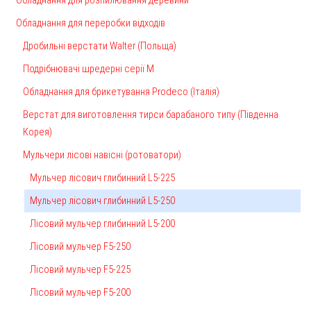
Обладнання для розпилювання деревини
Обладнання для переробки відходів
Дробильні верстати Walter (Польща)
Подрібнювачі шредерні серії М
Обладнання для брикетування Prodeco (Італія)
Верстат для виготовлення тирси барабаного типу (Південна
Корея)
Мульчери лісові навісні (ротоватори)
Мульчер лісович глибинний L5-225
Мульчер лісович глибинний L5-250
Лісовий мульчер глибинний L5-200
Лісовий мульчер F5-250
Лісовий мульчер F5-225
Лісовий мульчер F5-200