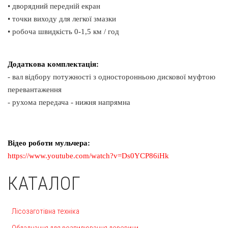
• дворядний передній екран
• точки виходу для легкої змазки
• робоча швидкість 0-1,5 км / год
Додаткова комплектація:
- вал відбору потужності з односторонньою дискової муфтою
перевантаження
- рухома передача - нижня напрямна
Відео роботи мульчера:
https://www.youtube.com/watch?v=Ds0YCP86iHk
КАТАЛОГ
Лісозаготівна техніка