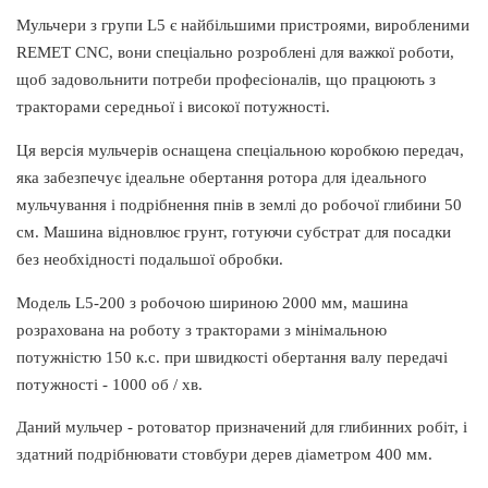
Мульчери з групи L5 є найбільшими пристроями, виробленими
REMET CNC, вони спеціально розроблені для важкої роботи,
щоб задовольнити потреби професіоналів, що працюють з
тракторами середньої і високої потужності.
Ця версія мульчерів оснащена спеціальною коробкою передач,
яка забезпечує ідеальне обертання ротора для ідеального
мульчування і подрібнення пнів в землі до робочої глибини 50
см. Машина відновлює грунт, готуючи субстрат для посадки
без необхідності подальшої обробки.
Модель L5-200 з робочою шириною 2000 мм, машина
розрахована на роботу з тракторами з мінімальною
потужністю 150 к.с. при швидкості обертання валу передачі
потужності - 1000 об / хв.
Даний мульчер - ротоватор призначений для глибинних робіт, і
здатний подрібнювати стовбури дерев діаметром 400 мм.