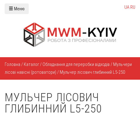
UA
RU
Меню
Головна
/
Каталог
/
Обладнання для переробки відходів
/
Мульчери
лісові навісні (ротоватори)
/
Мульчер лісович глибинний L5-250
МУЛЬЧЕР ЛІСОВИЧ
ГЛИБИННИЙ L5-250