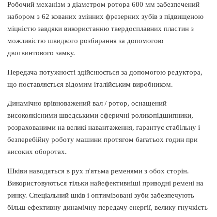
Робочий механізм з діаметром ротора 600 мм забезпечений
набором з 62 кованих змінних фрезерних зубів з підвищеною
міцністю завдяки використанню твердосплавних пластин з
можливістю швидкого розбирання за допомогою
двогвинтового замку.
Передача потужності здійснюється за допомогою редуктора,
що поставляється відомим італійським виробником.
Динамічно врівноважений вал / ротор, оснащений
високоякісними шведськими сферичні роликопідшипники,
розрахованими на великі навантаження, гарантує стабільну і
безперебійну роботу машини протягом багатьох годин при
високих оборотах.
Шківи наводяться в рух п'ятьма ременями з обох сторін.
Використовуються тільки найефективніші приводні ремені на
ринку. Спеціальний шків і оптимізовані зуби забезпечують
більш ефективну динамічну передачу енергії, велику гнучкість