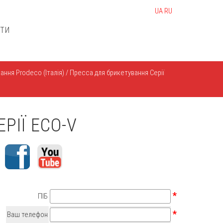
UA
RU
КТИ
ння Prodeco (Італія)
/
Пресса для брикетування Серії
РІЇ ECO-V
*
ПІБ
*
Ваш телефон