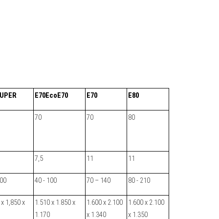
SUPER
E70EcoE70
E70
E80
70
70
80
7,5
11
11
100
40 - 100
70 – 140
80 - 210
 х 1,850 х
1.510 х 1.850 х
1.600 х 2.100
1.600 х 2.100
1.170
х 1.340
х 1.350