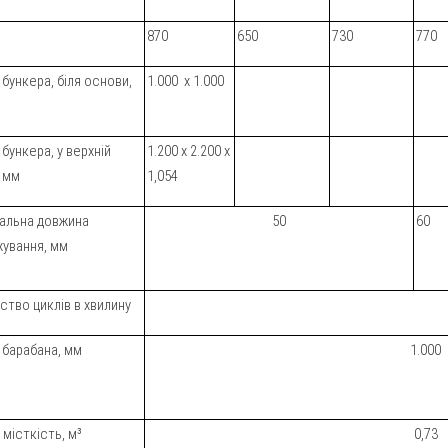
870
650
730
770
бункера, біля основи,
1.000 х 1.000
бункера, у верхній
1.200 x 2.200 х
, мм
1,054
альна довжина
50
60
ування, мм
ство циклів в хвилину
 барабана, мм
1.000
місткість, м³
0,73