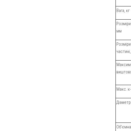
Вага, кг
Розміри 
мм
Розміри 
частині
Максим
виштовх
Макс. к-
Діаметр
Об'ємна 