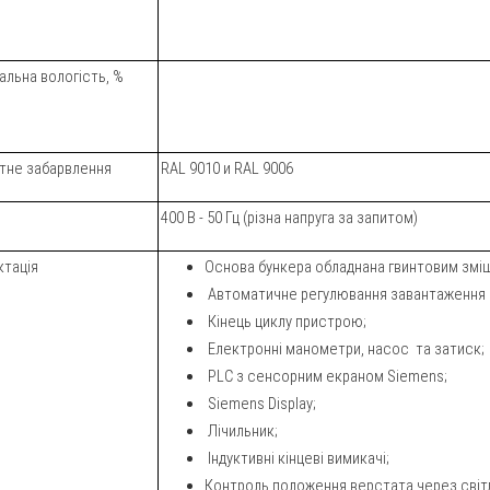
льна вологість, %
тне забарвлення
RAL 9010 и RAL 9006
400 В - 50 Гц (різна напруга за запитом)
тація
Основа бункера обладнана гвинтовим зміш
Автоматичне регулювання завантаження м
Кінець циклу пристрою;
Електронні манометри, насос та затиск;
PLC з сенсорним екраном Siemens;
Siemens Display;
Лічильник;
Індуктивні кінцеві вимикачі;
Контроль положення верстата через світл