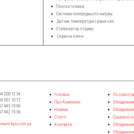
Плоска голівка;
Система попереднього нагріву;
Датчик температури і рівня олії;
Стабілізатор струму;
Сервісні ключі.
4 200 12 54
Головна
Лісозаготів
4 501 10 72
Про Компанію
Обладнання
7 445 19 06
Новини
Обладнання
7 442 19 56
Статті
Сушильні к
mwm-kyiv.com.ua
Контакти
Обладнання
Обладнання