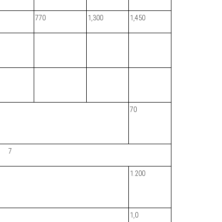
770
1,300
1,450
70
7
1.200
1,0