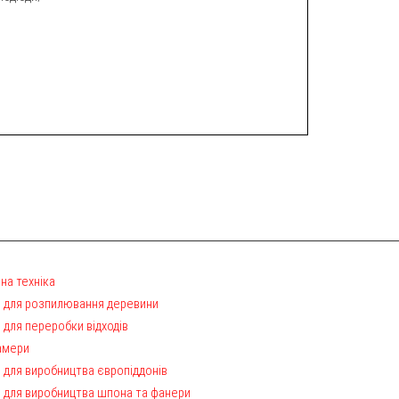
на техніка
 для розпилювання деревини
 для переробки відходів
амери
 для виробництва європіддонів
 для виробництва шпона та фанери