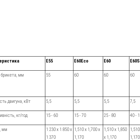
еристика
E55
E60Eco
E60
E60
 брикета, мм
55
60
60
60
сть двигуна, кВт
5,5
5,5
5,5
7,5
вність, кг/год
15 - 60
15 - 70
25 - 80
40 - 
, мм
1.230 x 1.850 x
1,510 х 1,700 х
1,510 х 1,850
1,510
1.370
1,170
х 1,170
1,170