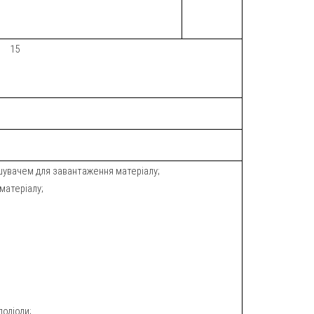
15
увачем для завантаження матеріалу;
атеріалу;
одіоди;